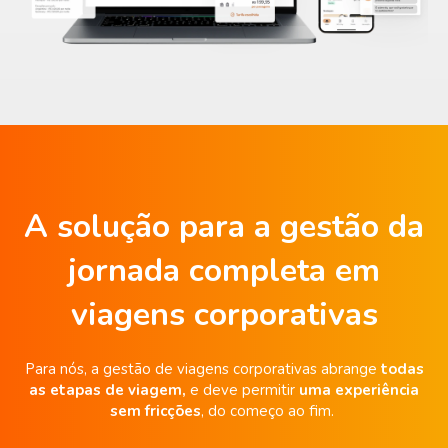
A solução para a gestão da
jornada completa em
viagens corporativas
Para nós, a gestão de viagens corporativas abrange
todas
as etapas de viagem,
e deve permitir
uma experiência
sem fricções
, do começo ao fim.